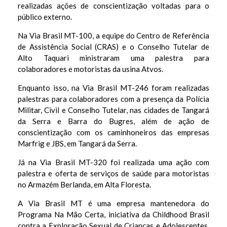
realizadas ações de conscientização voltadas para o
i
público externo.
l
Na Via Brasil MT-100, a equipe do Centro de Referência
M
de Assistência Social (CRAS) e o Conselho Tutelar de
Alto Taquari ministraram uma palestra para
T
colaboradores e motoristas da usina Atvos.
r
Enquanto isso, na Via Brasil MT-246 foram realizadas
e
palestras para colaboradores com a presença da Polícia
a
Militar, Civil e Conselho Tutelar, nas cidades de Tangará
da Serra e Barra do Bugres, além de ação de
l
conscientização com os caminhoneiros das empresas
i
Marfrig e JBS, em Tangará da Serra.
z
Já na Via Brasil MT-320 foi realizada uma ação com
a
palestra e oferta de serviços de saúde para motoristas
no Armazém Berlanda, em Alta Floresta.
a
A Via Brasil MT é uma empresa mantenedora do
ç
Programa Na Mão Certa, iniciativa da Childhood Brasil
õ
contra a Exploração Sexual de Crianças e Adolescentes.