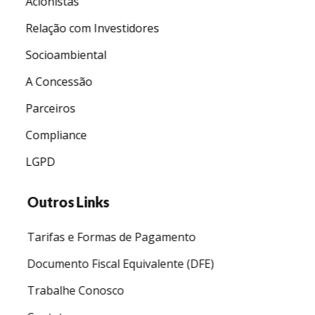
Acionistas
r
Relação com Investidores
o
Socioambiental
t
A Concessão
e
j
Parceiros
a
Compliance
n
LGPD
o
s
Outros Links
s
Tarifas e Formas de Pagamento
a
s
Documento Fiscal Equivalente (DFE)
c
Trabalhe Conosco
r