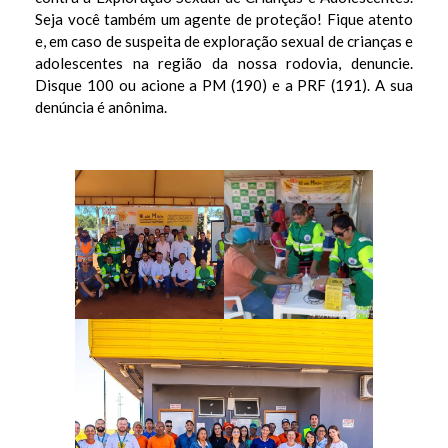
Seja você também um agente de proteção! Fique atento
e
e, em caso de suspeita de exploração sexual de crianças e
s
adolescentes na região da nossa rodovia, denuncie.
d
Disque 100 ou acione a PM (190) e a PRF (191). A sua
denúncia é anônima.
e
c
o
n
s
c
i
e
n
t
i