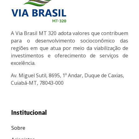
a
“
VIA BRASIL - MT 320
F
Concessionária de Rodovias S.A.
A Via Brasil MT 320 adota valores que contribuem
a
para o desenvolvimento socioconômico das
ç
regiões em que atua por meio da viabilização de
investimentos e oferecimento de serviços de
a
excelência.
B
Av. Miguel Sutil, 8695, 1º Andar, Duque de Caxias,
o
Cuiabá-MT, 78043-000
n
i
t
Institucional
o
:
Sobre
P