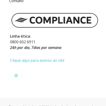
Contato
i
a
n
ç
a
Linha ética:
0800 602 6911
s
24h por dia, 7dias por semana
e
a
Clique aqui para acesso ao site
d
o
l
e
s
c