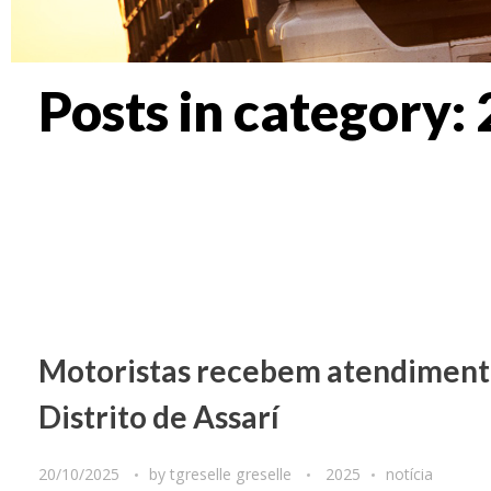
Posts in category:
Motoristas recebem atendimento
Distrito de Assarí
20/10/2025
by
tgreselle greselle
2025
notícia