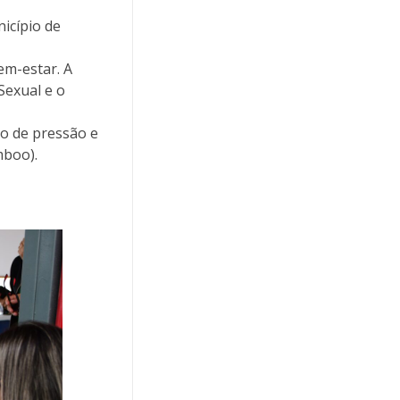
icípio de
em-estar. A
Sexual e o
ão de pressão e
mboo).